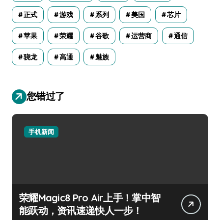
正式
游戏
系列
美国
芯片
苹果
荣耀
谷歌
运营商
通信
骁龙
高通
魅族
您错过了
手机新闻
荣耀Magic8 Pro Air上手！掌中智
能跃动，资讯速递快人一步！