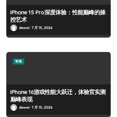
iPhone 15 Pro深度体验：性能巅峰的操
控艺术
dawei
7 月 15, 2026
苹果
iPhone 16游戏性能大跃迁，体验官实测
巅峰表现
dawei
7 月 15, 2026