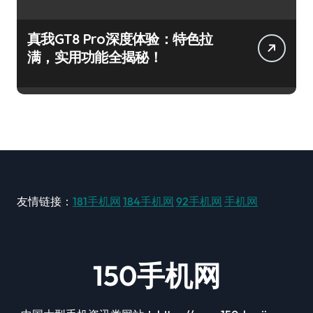
真我GT8 Pro深度体验：特色拉
满，实用功能全揭秘！
友情链接：
181手机网
184手机网
92手机网
手机网
150手机网