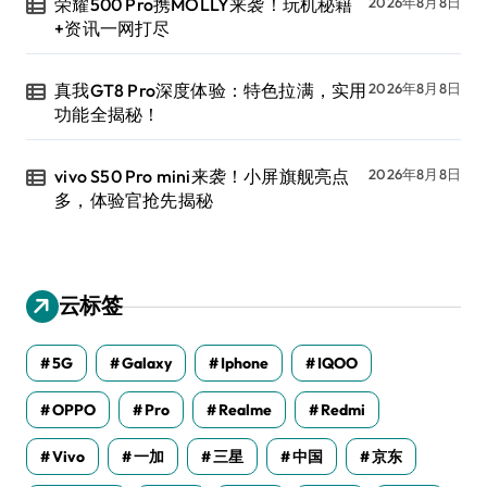
荣耀500 Pro携MOLLY来袭！玩机秘籍
2026年8月8日
+资讯一网打尽
真我GT8 Pro深度体验：特色拉满，实用
2026年8月8日
功能全揭秘！
vivo S50 Pro mini来袭！小屏旗舰亮点
2026年8月8日
多，体验官抢先揭秘
云标签
5G
Galaxy
Iphone
IQOO
OPPO
Pro
Realme
Redmi
Vivo
一加
三星
中国
京东