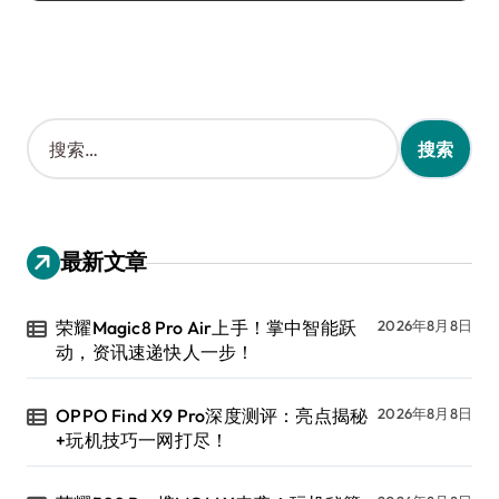
搜
索
：
最新文章
荣耀Magic8 Pro Air上手！掌中智能跃
2026年8月8日
动，资讯速递快人一步！
OPPO Find X9 Pro深度测评：亮点揭秘
2026年8月8日
+玩机技巧一网打尽！