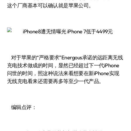
这个厂商基本可以确认就是苹果公司。
对于苹果的“严格要求”Energous承诺的远距离无线
充电技术做成的时间，显然已经超过下一代iPhone
问世的时间，照这种说法来看想要在新iPhone实现
无线充电看来还需要再多等至少一代产品。
编辑点评：