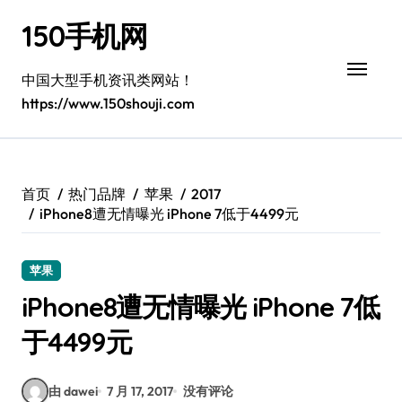
跳
150手机网
转
到
内
中国大型手机资讯类网站！
容
https://www.150shouji.com
首页
热门品牌
苹果
2017
iPhone8遭无情曝光 iPhone 7低于4499元
苹果
iPhone8遭无情曝光 iPhone 7低
于4499元
由 dawei
7 月 17, 2017
没有评论