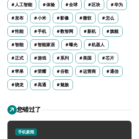
人工智能
体验
全球
区块
华为
发布
小米
影像
微软
怎么
性能
手机
数智网
新机
旗舰
智能
智能家居
曝光
机器人
正式
游戏
系列
美国
芯片
苹果
荣耀
谷歌
运营商
通信
骁龙
高通
魅族
您错过了
手机新闻