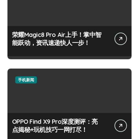
荣耀Magic8 Pro Air上手！掌中智
能跃动，资讯速递快人一步！
手机新闻
OPPO Find X9 Pro深度测评：亮
点揭秘+玩机技巧一网打尽！