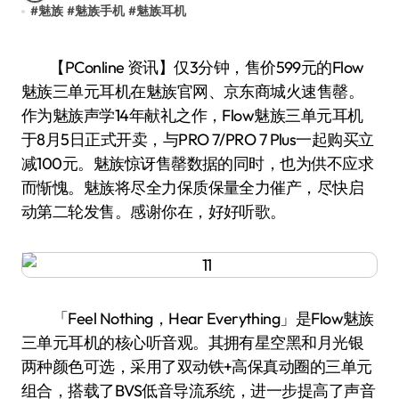
#
魅族
#
魅族手机
#
魅族耳机
【PConline 资讯】仅3分钟，售价599元的Flow
魅族三单元耳机在魅族官网、京东商城火速售罄。
作为魅族声学14年献礼之作，Flow魅族三单元耳机
于8月5日正式开卖，与PRO 7/PRO 7 Plus一起购买立
减100元。魅族惊讶售罄数据的同时，也为供不应求
而惭愧。魅族将尽全力保质保量全力催产，尽快启
动第二轮发售。感谢你在，好好听歌。
「Feel Nothing，Hear Everything」是Flow魅族
三单元耳机的核心听音观。其拥有星空黑和月光银
两种颜色可选，采用了双动铁+高保真动圈的三单元
组合，搭载了BVS低音导流系统，进一步提高了声音