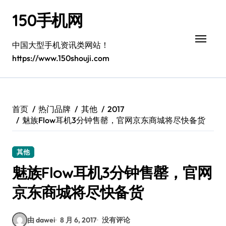
跳
150手机网
转
到
内
中国大型手机资讯类网站！
容
https://www.150shouji.com
首页
热门品牌
其他
2017
魅族Flow耳机3分钟售罄，官网京东商城将尽快备货
其他
魅族Flow耳机3分钟售罄，官网
京东商城将尽快备货
由 dawei
8 月 6, 2017
没有评论