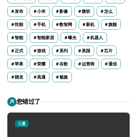
发布
小米
影像
微软
怎么
性能
手机
数智网
新机
旗舰
智能
智能家居
曝光
机器人
正式
游戏
系列
美国
芯片
苹果
荣耀
谷歌
运营商
通信
骁龙
高通
魅族
您错过了
三星