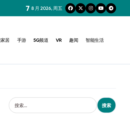
7
8 月 2026, 周五
能家居
手游
5G频道
VR
趣闻
智能生活
搜
索
：