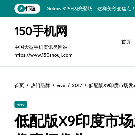
跳
打破
Galaxy S25+闪亮登场，这样美秒变焦点
转
到
S24+上手，美出新高度！
内
150手机网
容
S26+颜值暴增！机皇美颜秘籍大公开
首页
A56 5G惊艳登场，三星新风尚来了！
中国大型手机资讯类网站！
https://www.150shouji.com
三星S26上手：3招秒变个性旗舰
S25美化秘籍：个性潮玩，炫酷一键搞定
Galaxy C55 5G潮定新定义
首页
热门品牌
vivo
2017
低配版X9印度市场发
Galaxy C55 5G登场，美学新标杆！
vivo
Galaxy Z Flip6：折叠时尚，秒变潮流焦点
低配版X9印度市场
S25 Ultra颜值炸裂！定制主题潮到没朋友