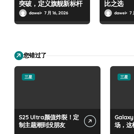
突破，定义旗舰新标杆
比之选
dawei
7 月 16, 2026
dawei
7 
您错过了
三星
三星
S25 Ultra颜值炸裂！定
Galax
制主题潮到没朋友
场，这