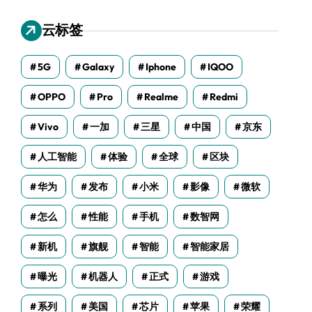
云标签
5G
Galaxy
Iphone
IQOO
OPPO
Pro
Realme
Redmi
Vivo
一加
三星
中国
京东
人工智能
体验
全球
区块
华为
发布
小米
影像
微软
怎么
性能
手机
数智网
新机
旗舰
智能
智能家居
曝光
机器人
正式
游戏
系列
美国
芯片
苹果
荣耀