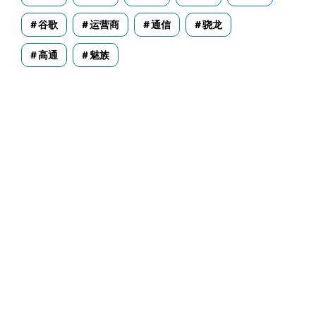
谷歌
运营商
通信
骁龙
高通
魅族