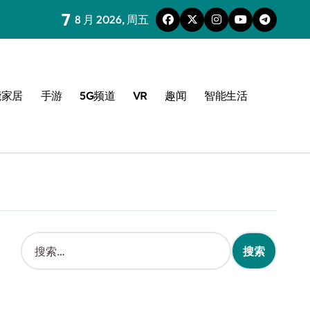
7
8 月 2026, 周五
能家居
手游
5G频道
VR
趣闻
智能生活
搜
索
：