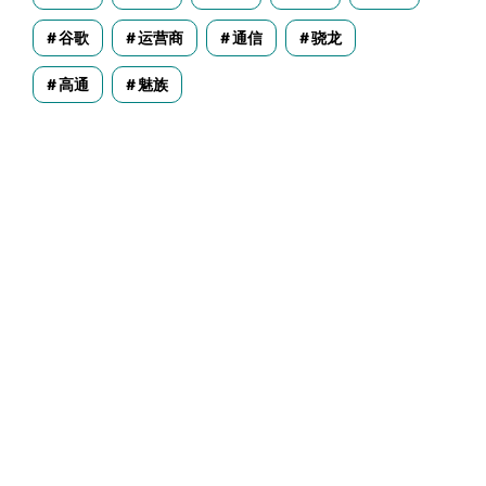
谷歌
运营商
通信
骁龙
高通
魅族