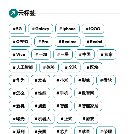
云标签
5G
Galaxy
Iphone
IQOO
OPPO
Pro
Realme
Redmi
Vivo
一加
三星
中国
京东
人工智能
体验
全球
区块
华为
发布
小米
影像
微软
怎么
性能
手机
数智网
新机
旗舰
智能
智能家居
曝光
机器人
正式
游戏
系列
美国
芯片
苹果
荣耀