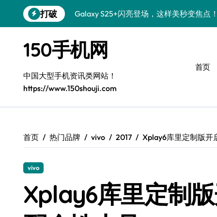
跳
打破
Galaxy S25+闪亮登场，这样美秒变焦点
转
到
S24+上手，美出新高度！
内
150手机网
容
S26+颜值暴增！机皇美颜秘籍大公开
首页
A56 5G惊艳登场，三星新风尚来了！
中国大型手机资讯类网站！
https://www.150shouji.com
三星S26上手：3招秒变个性旗舰
S25美化秘籍：个性潮玩，炫酷一键搞定
Galaxy C55 5G潮定新定义
首页
热门品牌
vivo
2017
Xplay6库里定制
Galaxy C55 5G登场，美学新标杆！
vivo
Galaxy Z Flip6：折叠时尚，秒变潮流焦点
Xplay6库里定
S25 Ultra颜值炸裂！定制主题潮到没朋友