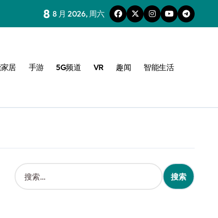
8
8 月 2026, 周六
能家居
手游
5G频道
VR
趣闻
智能生活
搜
索
：