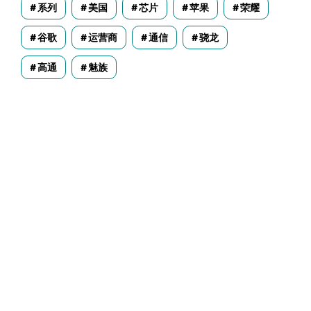
系列
美国
芯片
苹果
荣耀
谷歌
运营商
通信
骁龙
高通
魅族