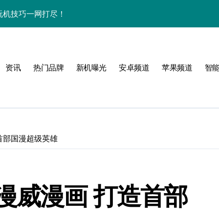
秘+玩机技巧一网打尽！
+资讯一网打尽
用功能全揭秘！
资讯
热门品牌
新机曝光
安卓频道
苹果频道
智
点多，体验官抢先揭秘
，体验官力荐！
袭速来体验！
一手资讯随时触达！
首部国漫超级英雄
看体验官深度解析
科技，折叠未来新境界！
漫威漫画 打造首部
跃动，资讯速递快人一步！