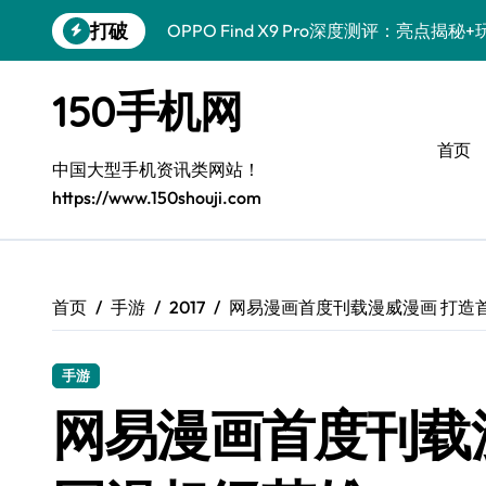
跳
打破
OPPO Find X9 Pro深度测评：亮点揭
转
到
荣耀500 Pro携MOLLY来袭！玩机秘籍
内
150手机网
容
真我GT8 Pro深度体验：特色拉满，实
首页
vivo S50 Pro mini来袭！小屏旗舰亮
中国大型手机资讯类网站！
https://www.150shouji.com
REDMI K90深度揭秘！亮点配置全公开
华为nova 15 Ultra新功能解锁，优惠来
荣耀ROBOT PHONE体验：智享生活，
首页
手游
2017
网易漫画首度刊载漫威漫画 打造
iPhone 17e来袭！性能配置大升级，速
手游
三星Galaxy Z Fold7深度体验：掌中
网易漫画首度刊载
荣耀Magic8 Pro Air上手！掌中智能