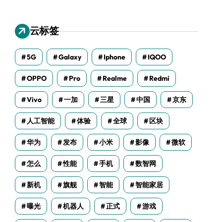
云标签
5G
Galaxy
Iphone
IQOO
OPPO
Pro
Realme
Redmi
Vivo
一加
三星
中国
京东
人工智能
体验
全球
区块
华为
发布
小米
影像
微软
怎么
性能
手机
数智网
新机
旗舰
智能
智能家居
曝光
机器人
正式
游戏