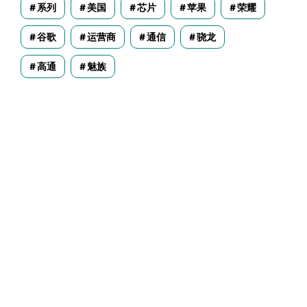
系列
美国
芯片
苹果
荣耀
谷歌
运营商
通信
骁龙
高通
魅族