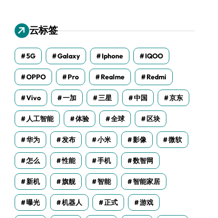
云标签
5G
Galaxy
Iphone
IQOO
OPPO
Pro
Realme
Redmi
Vivo
一加
三星
中国
京东
人工智能
体验
全球
区块
华为
发布
小米
影像
微软
怎么
性能
手机
数智网
新机
旗舰
智能
智能家居
曝光
机器人
正式
游戏