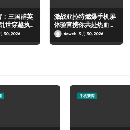
官：三国群英
激战亚拉特燃爆手机屏
，乱世穿越执千
体验官携你共赴热血枪
战盛宴
月 30, 2026
dawei
3 月 30, 2026
闻
手机新闻