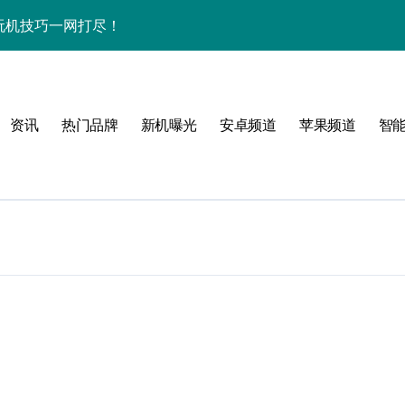
秘+玩机技巧一网打尽！
+资讯一网打尽
用功能全揭秘！
资讯
热门品牌
新机曝光
安卓频道
苹果频道
智
点多，体验官抢先揭秘
，体验官力荐！
袭速来体验！
一手资讯随时触达！
看体验官深度解析
科技，折叠未来新境界！
跃动，资讯速递快人一步！