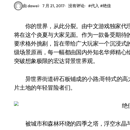
由 dawei
7 月 21, 2017
没有评论
#
代入
#
绝佳
你的世界，从此分裂。由中文游戏独家代理发行的超视觉燃系动漫RPG手游《苍蓝境界》即
将在这个炎夏与大家见面。作为一款备受期待
要求格外挑剔，旨在带给广大玩家一个沉浸式的
级场景原画，每一幅都由国内外知名华师精心
突破想象极限的宏达背景世界观。
异世界街道碎石板铺成的小路;哥特式的高大
片土地的年轻冒险者们。
被城市和森林环绕的四季之塔，浮空水晶与