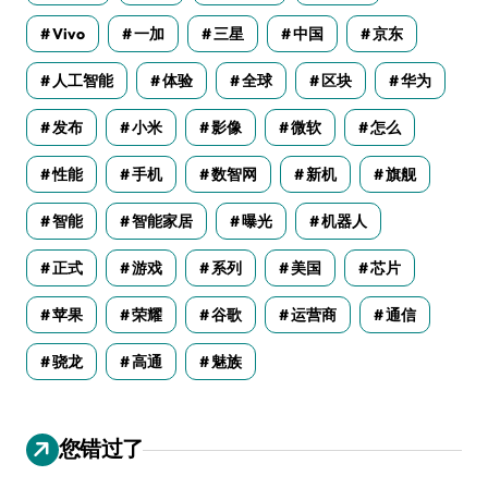
Vivo
一加
三星
中国
京东
人工智能
体验
全球
区块
华为
发布
小米
影像
微软
怎么
性能
手机
数智网
新机
旗舰
智能
智能家居
曝光
机器人
正式
游戏
系列
美国
芯片
苹果
荣耀
谷歌
运营商
通信
骁龙
高通
魅族
您错过了