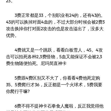
23。
3费正常都是33，个别职业有24的，还有43的。
43的可以换掉对面4血的，不过大部分时候会被2费3
攻击换掉你打对面2攻击的也是攻击溢出了，没多大
优势。
4费就又是一个跳跃，看看白板雪人，45。4攻
击可以拍死各种2,3费怪物，5血又能保证不会被2,3
费生物随便拍死。尼玛简直神卡
5费跟4费区别又不大了，你看看4费他死定购
35。5费爬行才36，反正都是一个火球术，5费我要
你爬行干嘛?
6费不得不提神卡石拳食人魔啦，反正我觉得他