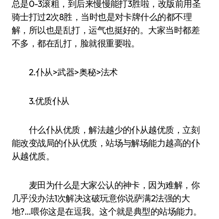
总是0-3滚粗，到后来慢慢能打3胜啦，改版前用圣
骑士打过2次8胜，当时也是对卡牌什么的都不理
解，所以也是乱打，运气也挺好的。大家当时都差
不多，都在乱打，脸就很重要啦。
2.仆从>武器>奥秘>法术
3.优质仆从
什么仆从优质，解法越少的仆从越优质，立刻
能改变战局的仆从优质，站场与解场能力越高的仆
从越优质。
麦田为什么是大家公认的神卡，因为难解，你
几乎没办法1次解决这破玩意你说萨满2法强的大
地?…喂你这是在逗我。这个就是典型的站场能力。