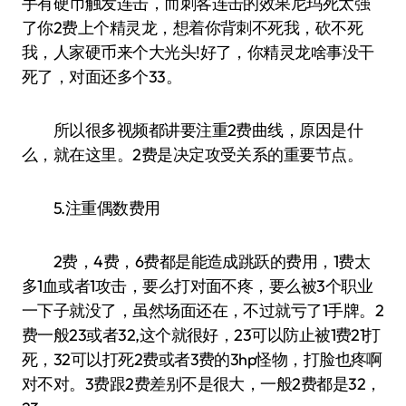
手有硬币触发连击，而刺客连击的效果尼玛死太强
了你2费上个精灵龙，想着你背刺不死我，砍不死
我，人家硬币来个大光头!好了，你精灵龙啥事没干
死了，对面还多个33。
所以很多视频都讲要注重2费曲线，原因是什
么，就在这里。2费是决定攻受关系的重要节点。
5.注重偶数费用
2费，4费，6费都是能造成跳跃的费用，1费太
多1血或者1攻击，要么打对面不疼，要么被3个职业
一下子就没了，虽然场面还在，不过就亏了1手牌。2
费一般23或者32,这个就很好，23可以防止被1费21打
死，32可以打死2费或者3费的3hp怪物，打脸也疼啊
对不对。3费跟2费差别不是很大，一般2费都是32，