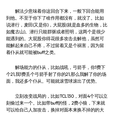
解法少意味着你这回合下来，一般下回合能用
到他。不至于你下了啥作用都没有，就没了。比如
说潜行，麦田(又是你)，大屁股(就是血多的生物，比
如魔古山)。潜行只能群驱或者照明，这两个是很少
能遇到的。大屁股你得花很多攻击去解他，虽然可
能解起来自己不疼，不过留着又是个祸害，因为留
着仆从就可能被buff之类。
解场能力的仆从，比如战吼，弓箭手，你1费下
个21,我1费丢个弓箭手射了你的21,那么我解了你的场
面，我还多个仆从。可能就滚雪球滚出了优势。
立刻改变战局的，比如TCL130，对面4个可以立
刻偷过来一个。比如带buff的怪，2费小狼，下来就
可以给自己人加攻击，换掉对面本来换不掉的的大