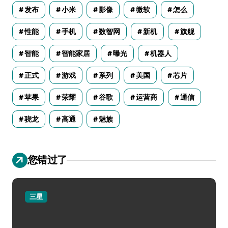
发布
小米
影像
微软
怎么
性能
手机
数智网
新机
旗舰
智能
智能家居
曝光
机器人
正式
游戏
系列
美国
芯片
苹果
荣耀
谷歌
运营商
通信
骁龙
高通
魅族
您错过了
三星