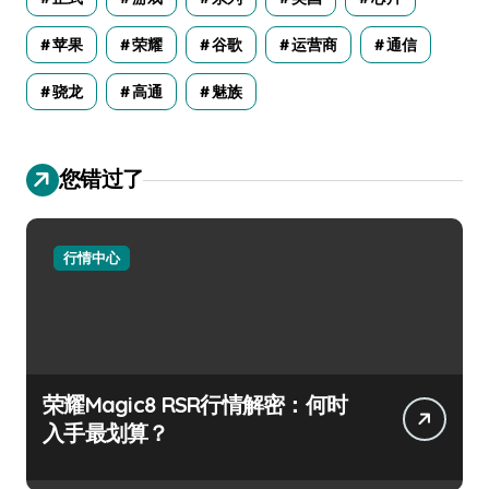
苹果
荣耀
谷歌
运营商
通信
骁龙
高通
魅族
您错过了
行情中心
荣耀Magic8 RSR行情解密：何时
入手最划算？