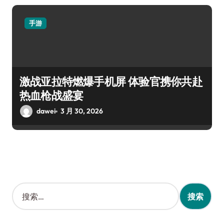
手游
激战亚拉特燃爆手机屏 体验官携你共赴
热血枪战盛宴
dawei
3 月 30, 2026
搜
索
：