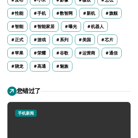
发布
小米
影像
微软
怎么
性能
手机
数智网
新机
旗舰
智能
智能家居
曝光
机器人
正式
游戏
系列
美国
芯片
苹果
荣耀
谷歌
运营商
通信
骁龙
高通
魅族
您错过了
手机新闻