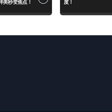
样美秒变焦点！
度！