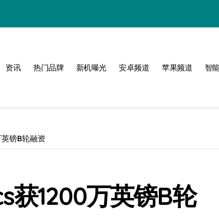
！
资讯
热门品牌
新机曝光
安卓频道
苹果频道
智
！
00万英镑B轮融资
ics获1200万英镑B轮