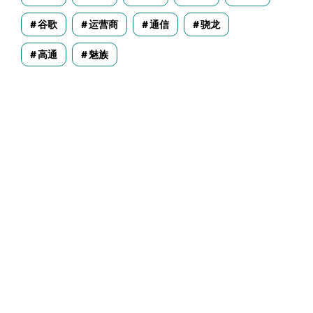
谷歌
运营商
通信
骁龙
高通
魅族