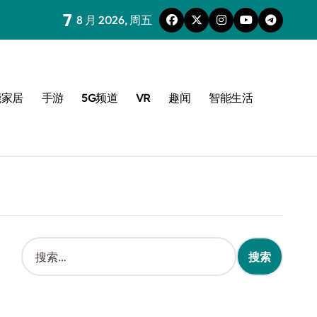
7
8 月 2026, 周五
能家居
手游
5G频道
VR
趣闻
智能生活
搜
索
：