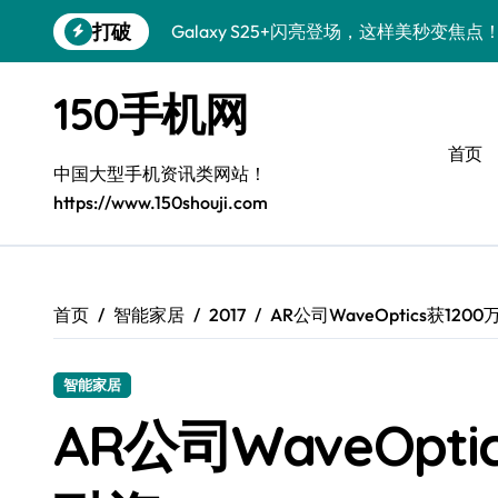
跳
打破
Galaxy S25+闪亮登场，这样美秒变焦点
转
到
S24+上手，美出新高度！
内
150手机网
容
S26+颜值暴增！机皇美颜秘籍大公开
首页
A56 5G惊艳登场，三星新风尚来了！
中国大型手机资讯类网站！
https://www.150shouji.com
三星S26上手：3招秒变个性旗舰
S25美化秘籍：个性潮玩，炫酷一键搞定
Galaxy C55 5G潮定新定义
首页
智能家居
2017
AR公司WaveOptics获12
Galaxy C55 5G登场，美学新标杆！
智能家居
Galaxy Z Flip6：折叠时尚，秒变潮流焦点
AR公司WaveOpt
S25 Ultra颜值炸裂！定制主题潮到没朋友