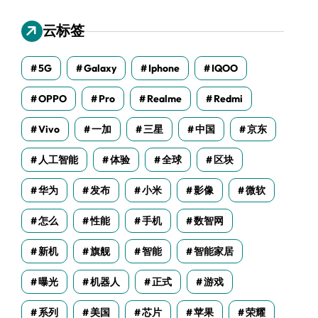
云标签
5G
Galaxy
Iphone
IQOO
OPPO
Pro
Realme
Redmi
Vivo
一加
三星
中国
京东
人工智能
体验
全球
区块
华为
发布
小米
影像
微软
怎么
性能
手机
数智网
新机
旗舰
智能
智能家居
曝光
机器人
正式
游戏
系列
美国
芯片
苹果
荣耀