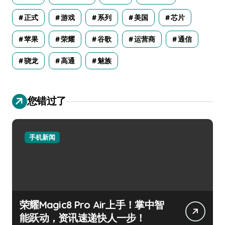
正式
游戏
系列
美国
芯片
苹果
荣耀
谷歌
运营商
通信
骁龙
高通
魅族
您错过了
手机新闻
荣耀Magic8 Pro Air上手！掌中智
能跃动，资讯速递快人一步！