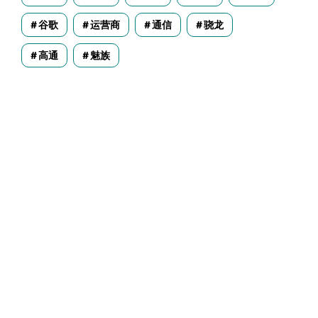
谷歌
运营商
通信
骁龙
高通
魅族