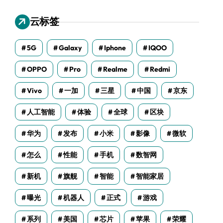
云标签
5G
Galaxy
Iphone
IQOO
OPPO
Pro
Realme
Redmi
Vivo
一加
三星
中国
京东
人工智能
体验
全球
区块
华为
发布
小米
影像
微软
怎么
性能
手机
数智网
新机
旗舰
智能
智能家居
曝光
机器人
正式
游戏
系列
美国
芯片
苹果
荣耀