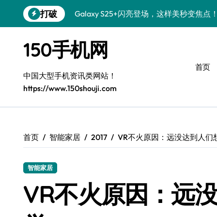
跳
打破
Galaxy S25+闪亮登场，这样美秒变焦点
转
到
S24+上手，美出新高度！
内
150手机网
容
S26+颜值暴增！机皇美颜秘籍大公开
首页
A56 5G惊艳登场，三星新风尚来了！
中国大型手机资讯类网站！
https://www.150shouji.com
三星S26上手：3招秒变个性旗舰
S25美化秘籍：个性潮玩，炫酷一键搞定
Galaxy C55 5G潮定新定义
首页
智能家居
2017
VR不火原因：远没达到人们
Galaxy C55 5G登场，美学新标杆！
智能家居
Galaxy Z Flip6：折叠时尚，秒变潮流焦点
VR不火原因：远
S25 Ultra颜值炸裂！定制主题潮到没朋友