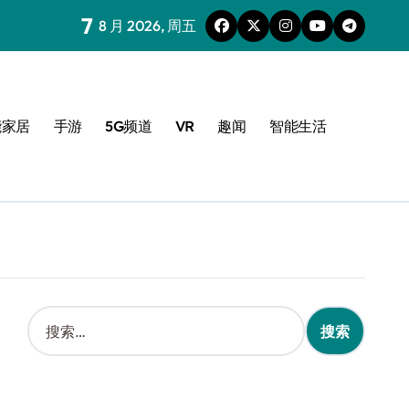
7
8 月 2026, 周五
能家居
手游
5G频道
VR
趣闻
智能生活
搜
索
：