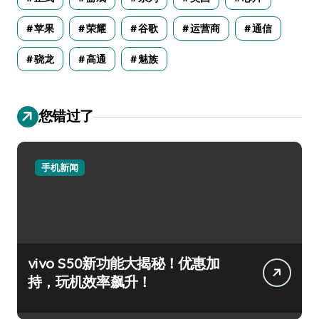
苹果
荣耀
谷歌
运营商
通信
骁龙
高通
魅族
您错过了
手机新闻
vivo S50新功能大揭秘！优惠加
持，玩机效率飙升！