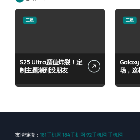
三星
三星
S25 Ultra颜值炸裂！定
Galax
制主题潮到没朋友
场，这
友情链接：
181手机网
184手机网
92手机网
手机网