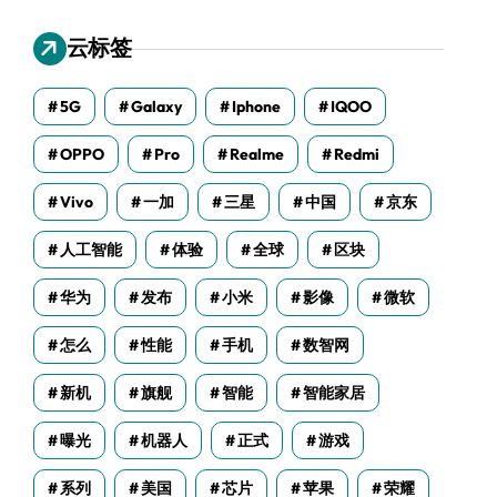
云标签
5G
Galaxy
Iphone
IQOO
OPPO
Pro
Realme
Redmi
Vivo
一加
三星
中国
京东
人工智能
体验
全球
区块
华为
发布
小米
影像
微软
怎么
性能
手机
数智网
新机
旗舰
智能
智能家居
曝光
机器人
正式
游戏
系列
美国
芯片
苹果
荣耀