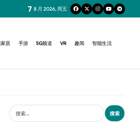
7
8 月 2026, 周五
能家居
手游
5G频道
VR
趣闻
智能生活
搜
索
：