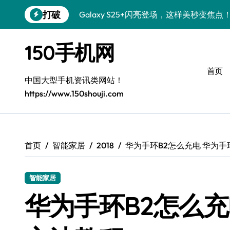
跳
打破
Galaxy S25+闪亮登场，这样美秒变焦点
转
到
S24+上手，美出新高度！
内
150手机网
容
S26+颜值暴增！机皇美颜秘籍大公开
首页
A56 5G惊艳登场，三星新风尚来了！
中国大型手机资讯类网站！
https://www.150shouji.com
三星S26上手：3招秒变个性旗舰
S25美化秘籍：个性潮玩，炫酷一键搞定
Galaxy C55 5G潮定新定义
首页
智能家居
2018
华为手环B2怎么充电 华为手
Galaxy C55 5G登场，美学新标杆！
智能家居
Galaxy Z Flip6：折叠时尚，秒变潮流焦点
华为手环B2怎么充
S25 Ultra颜值炸裂！定制主题潮到没朋友