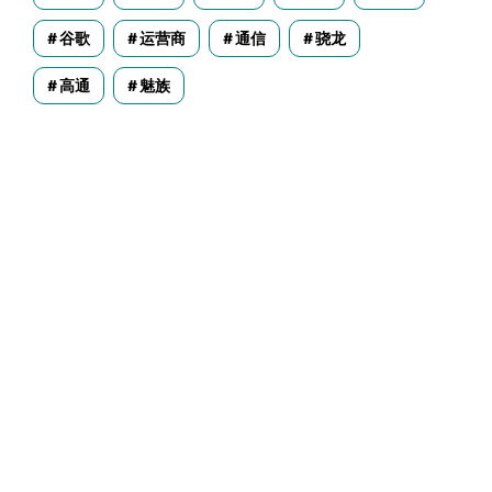
谷歌
运营商
通信
骁龙
高通
魅族