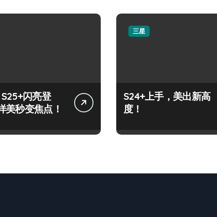
三星
y S25+闪亮登
S24+上手，美出新高
样美秒变焦点！
度！