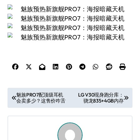
文
魅族PRO7配顶级耳机
LG V30现身跑分库：
会卖多少？这售价咋舌
骁龙835+4GB内存
章
导
航