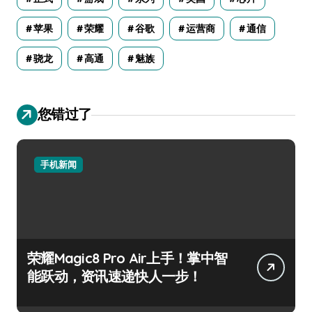
苹果
荣耀
谷歌
运营商
通信
骁龙
高通
魅族
您错过了
手机新闻
荣耀Magic8 Pro Air上手！掌中智
能跃动，资讯速递快人一步！