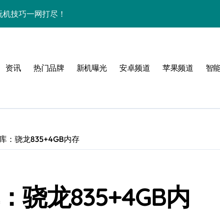
秘+玩机技巧一网打尽！
+资讯一网打尽
用功能全揭秘！
资讯
热门品牌
新机曝光
安卓频道
苹果频道
智
点多，体验官抢先揭秘
，体验官力荐！
袭速来体验！
一手资讯随时触达！
分库：骁龙835+4GB内存
看体验官深度解析
科技，折叠未来新境界！
：骁龙835+4GB内
跃动，资讯速递快人一步！