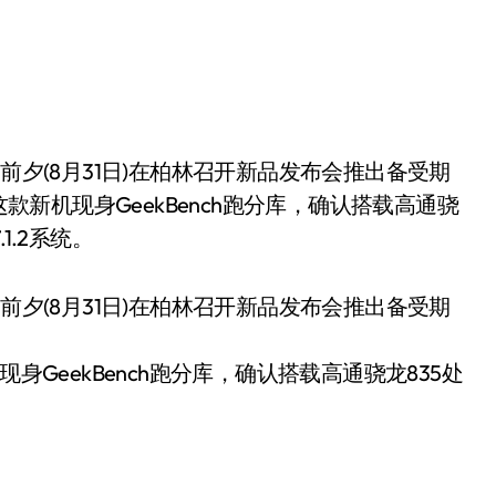
这款新机现身GeekBench跑分库，确认搭载高通骁
.1.2系统。
前夕(8月31日)在柏林召开新品发布会推出备受期
身GeekBench跑分库，确认搭载高通骁龙835处