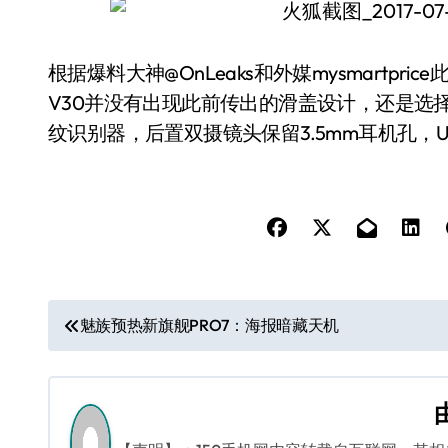
根据爆料大神@OnLeaks和外媒mysmartpri
V30并没有出现此前传出的滑盖设计，还是选
纹识别器，后置双摄镜头保留3.5mm耳机孔，
文
魅族预热新旗舰PRO7：海报暗藏天机
章
导
航