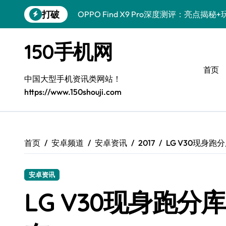
跳
打破
OPPO Find X9 Pro深度测评：亮点揭
转
到
荣耀500 Pro携MOLLY来袭！玩机秘籍
内
150手机网
容
真我GT8 Pro深度体验：特色拉满，实
首页
vivo S50 Pro mini来袭！小屏旗舰亮
中国大型手机资讯类网站！
https://www.150shouji.com
REDMI K90深度揭秘！亮点配置全公开
华为nova 15 Ultra新功能解锁，优惠来
荣耀ROBOT PHONE体验：智享生活，
首页
安卓频道
安卓资讯
2017
LG V30现身跑
iPhone 17e来袭！性能配置大升级，速
安卓资讯
三星Galaxy Z Fold7深度体验：掌中
LG V30现身跑分库
荣耀Magic8 Pro Air上手！掌中智能