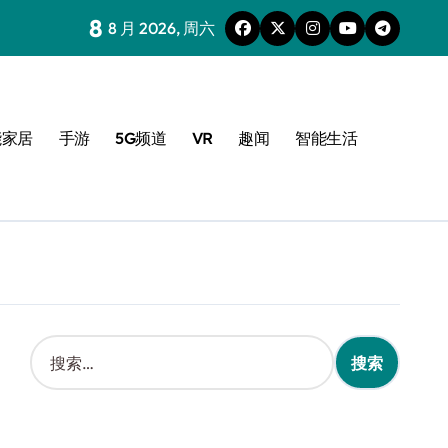
8
8 月 2026, 周六
能家居
手游
5G频道
VR
趣闻
智能生活
搜
索
：