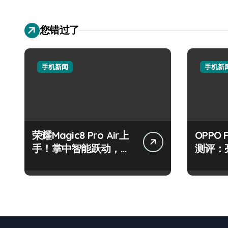
您错过了
手机新闻
手机新
荣耀Magic8 Pro Air上
OPPO 
手！掌中智能跃动，资
测评：
讯速递快人一步！
技巧一