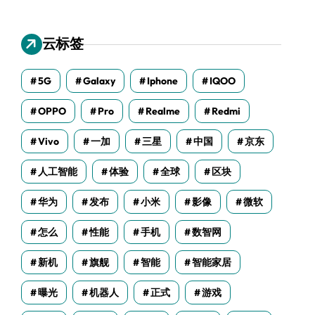
云标签
5G
Galaxy
Iphone
IQOO
OPPO
Pro
Realme
Redmi
Vivo
一加
三星
中国
京东
人工智能
体验
全球
区块
华为
发布
小米
影像
微软
怎么
性能
手机
数智网
新机
旗舰
智能
智能家居
曝光
机器人
正式
游戏