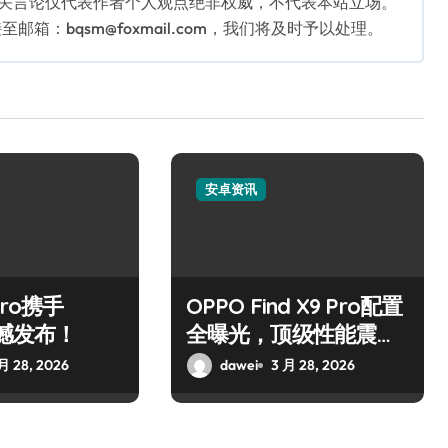
相关言论仅代表作者个人观点绝非权威，不代表本站立场。
：bqsm@foxmail.com，我们将及时予以处理。
安卓资讯
Pro携手
OPPO Find X9 Pro配置
震撼发布！
全曝光，顶级性能震撼
来袭！
月 28, 2026
dawei
3 月 28, 2026