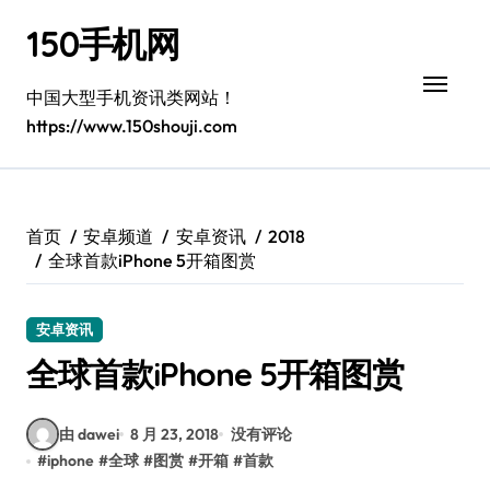
跳
150手机网
转
到
内
中国大型手机资讯类网站！
容
https://www.150shouji.com
首页
安卓频道
安卓资讯
2018
全球首款iPhone 5开箱图赏
安卓资讯
全球首款iPhone 5开箱图赏
由 dawei
8 月 23, 2018
没有评论
#
iphone
#
全球
#
图赏
#
开箱
#
首款