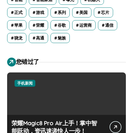
正式
游戏
系列
美国
芯片
苹果
荣耀
谷歌
运营商
通信
骁龙
高通
魅族
您错过了
手机新闻
荣耀Magic8 Pro Air上手！掌中智
能跃动，资讯速递快人一步！