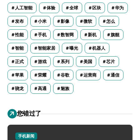
人工智能
体验
全球
区块
华为
发布
小米
影像
微软
怎么
性能
手机
数智网
新机
旗舰
智能
智能家居
曝光
机器人
正式
游戏
系列
美国
芯片
苹果
荣耀
谷歌
运营商
通信
骁龙
高通
魅族
您错过了
手机新闻