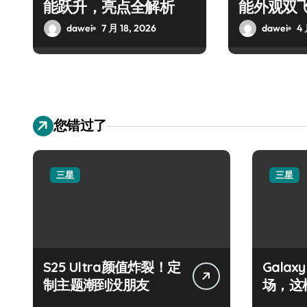
能跃升，亮点全解析
能外观双
锁新亮点
dawei
7 月 18, 2026
dawei
4 
您错过了
三星
三星
S25 Ultra颜值炸裂！定
Galax
制主题潮到没朋友
场，这