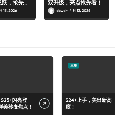
飞跃，抢先解
双升级，亮点抢先看！
月 13, 2026
dawei
4 月 13, 2026
三星
y S25+闪亮登
S24+上手，美出新高
样美秒变焦点！
度！