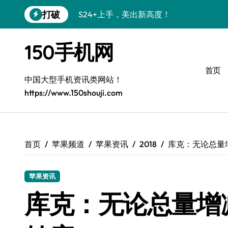
跳
打破
S24+上手，美出新高度！
转
到
S26+颜值暴增！机皇美颜秘籍大公开
内
150手机网
容
A56 5G惊艳登场，三星新风尚来了！
首页
三星S26上手：3招秒变个性旗舰
中国大型手机资讯类网站！
https://www.150shouji.com
S25美化秘籍：个性潮玩，炫酷一键搞定
Galaxy C55 5G潮定新定义
Galaxy C55 5G登场，美学新标杆！
首页
苹果频道
苹果资讯
2018
库克：无论总量
Galaxy Z Flip6：折叠时尚，秒变潮流焦点
苹果资讯
S25 Ultra颜值炸裂！定制主题潮到没朋友
库克：无论总量增