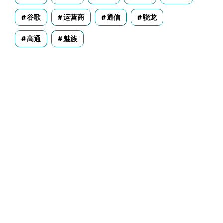
谷歌
运营商
通信
骁龙
高通
魅族