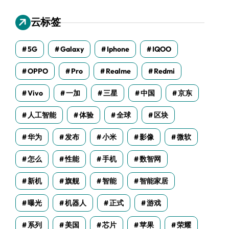
云标签
5G
Galaxy
Iphone
IQOO
OPPO
Pro
Realme
Redmi
Vivo
一加
三星
中国
京东
人工智能
体验
全球
区块
华为
发布
小米
影像
微软
怎么
性能
手机
数智网
新机
旗舰
智能
智能家居
曝光
机器人
正式
游戏
系列
美国
芯片
苹果
荣耀