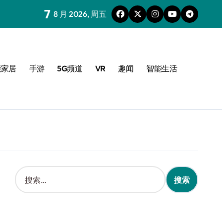
7
8 月 2026, 周五
能家居
手游
5G频道
VR
趣闻
智能生活
搜
索
：