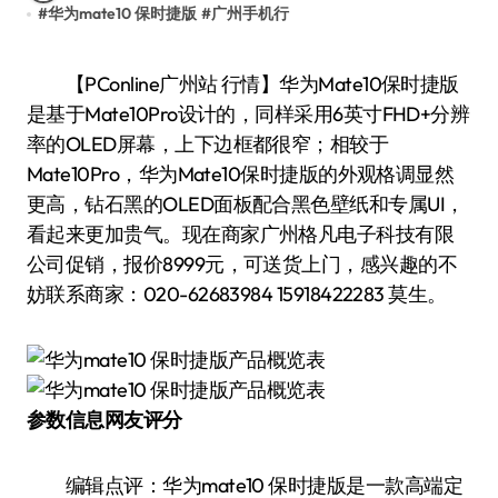
#
华为mate10 保时捷版
#
广州手机行
【PConline广州站 行情】华为Mate10保时捷版
是基于Mate10Pro设计的，同样采用6英寸FHD+分辨
率的OLED屏幕，上下边框都很窄；相较于
Mate10Pro，华为Mate10保时捷版的外观格调显然
更高，钻石黑的OLED面板配合黑色壁纸和专属UI，
看起来更加贵气。现在商家广州格凡电子科技有限
公司促销，报价8999元，可送货上门，感兴趣的不
妨联系商家：020-62683984 15918422283 莫生。
参数信息
网友评分
编辑点评：华为mate10 保时捷版是一款高端定