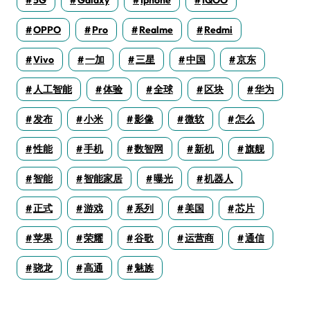
5G
Galaxy
Iphone
IQOO
OPPO
Pro
Realme
Redmi
Vivo
一加
三星
中国
京东
人工智能
体验
全球
区块
华为
发布
小米
影像
微软
怎么
性能
手机
数智网
新机
旗舰
智能
智能家居
曝光
机器人
正式
游戏
系列
美国
芯片
苹果
荣耀
谷歌
运营商
通信
骁龙
高通
魅族