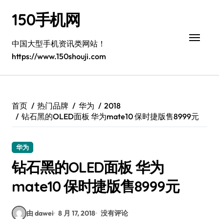
跳
150手机网
转
到
内
中国大型手机资讯类网站！
容
https://www.150shouji.com
首页
热门品牌
华为
2018
钻石黑的OLED面板 华为mate10 保时捷版售8999元
华为
钻石黑的OLED面板 华为
mate10 保时捷版售8999元
由 dawei
8 月 17, 2018
没有评论