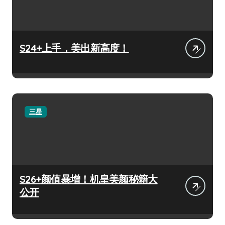
S24+上手，美出新高度！
三星
S26+颜值暴增！机皇美颜秘籍大
公开