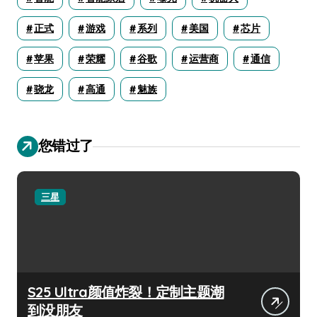
正式
游戏
系列
美国
芯片
苹果
荣耀
谷歌
运营商
通信
骁龙
高通
魅族
您错过了
三星
S25 Ultra颜值炸裂！定制主题潮
到没朋友