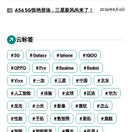
A56 5G惊艳登场，三星新风尚来了！
2026年8月6日
云标签
5G
Galaxy
Iphone
IQOO
OPPO
Pro
Realme
Redmi
Vivo
一加
三星
中国
京东
人工智能
体验
全球
区块
华为
发布
小米
影像
微软
怎么
性能
手机
数智网
新机
旗舰
智能
智能家居
曝光
机器人