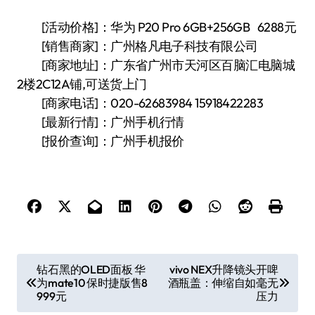
[活动价格]：华为 P20 Pro 6GB+256GB 6288元
[销售商家]：广州格凡电子科技有限公司
[商家地址]：广东省广州市天河区百脑汇电脑城
2楼2C12A铺,可送货上门
[商家电话]：020-62683984 15918422283
[最新行情]：广州手机行情
[报价查询]：广州手机报价
文
钻石黑的OLED面板 华
vivo NEX升降镜头开啤
为mate10 保时捷版售8
酒瓶盖：伸缩自如毫无
章
999元
压力
导