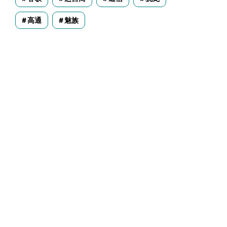
高通
魅族