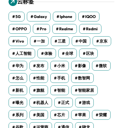
云标签
5G
Galaxy
Iphone
IQOO
OPPO
Pro
Realme
Redmi
Vivo
一加
三星
中国
京东
人工智能
体验
全球
区块
华为
发布
小米
影像
微软
怎么
性能
手机
数智网
新机
旗舰
智能
智能家居
曝光
机器人
正式
游戏
系列
美国
芯片
苹果
荣耀
谷歌
运营商
通信
骁龙