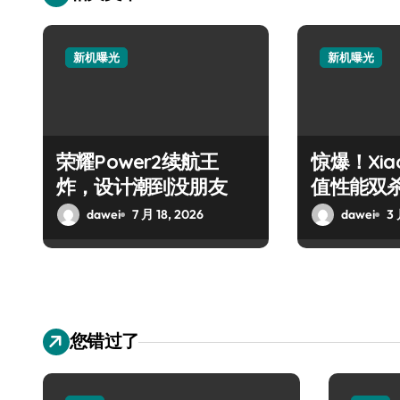
新机曝光
新机曝光
荣耀Power2续航王
惊爆！Xiao
炸，设计潮到没朋友
值性能双
动！
dawei
7 月 18, 2026
dawei
3 
您错过了