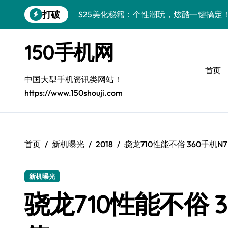
跳
打破
S25美化秘籍：个性潮玩，炫酷一键搞定
转
到
Galaxy C55 5G潮定新定义
内
150手机网
容
Galaxy C55 5G登场，美学新标杆！
首页
Galaxy Z Flip6：折叠时尚，秒变潮流焦点
中国大型手机资讯类网站！
https://www.150shouji.com
Fold6美学秘诀：玩转折叠屏高阶技巧
Galaxy Z Fold6：折叠美学，全新定义
S25+潮酷登场，定制你的个性美学
首页
新机曝光
2018
骁龙710性能不俗 360手机N7
Galaxy C55 5G登场，个性定制酷翻全场
新机曝光
A56 5G潮美进化论：解锁个性新风格
骁龙710性能不俗 3
三星S26上手：3招秒变个性旗舰