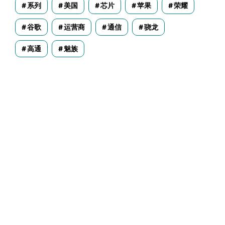
系列
美国
芯片
苹果
荣耀
谷歌
运营商
通信
骁龙
高通
魅族