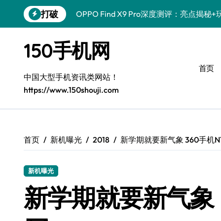
跳
打破
OPPO Find X9 Pro深度测评：亮点揭
转
到
荣耀500 Pro携MOLLY来袭！玩机秘籍
内
150手机网
容
真我GT8 Pro深度体验：特色拉满，实
首页
vivo S50 Pro mini来袭！小屏旗舰亮
中国大型手机资讯类网站！
https://www.150shouji.com
REDMI K90深度揭秘！亮点配置全公开
华为nova 15 Ultra新功能解锁，优惠来
荣耀ROBOT PHONE体验：智享生活，
首页
新机曝光
2018
新学期就要新气象 360手机N7
iPhone 17e来袭！性能配置大升级，速
新机曝光
三星Galaxy Z Fold7深度体验：掌中
新学期就要新气象 3
荣耀Magic8 Pro Air上手！掌中智能