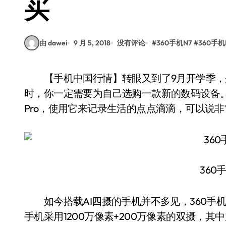
买
由 dawei
9 月 5, 2018
没有评论
#
360手机N7
#
360手机
【手机中国行情】转眼又到了9月开学季，是时候回到学校迎接新的学期了。在新学期来临
时，你一定需要为自己选购一款新的数码设备。近
Pro，使用它来记录生活的点点滴滴，可以说
360手
如今搭载AI四摄的手机并不多见，360手机N
手机采用1200万像素+200万像素的双摄，其中