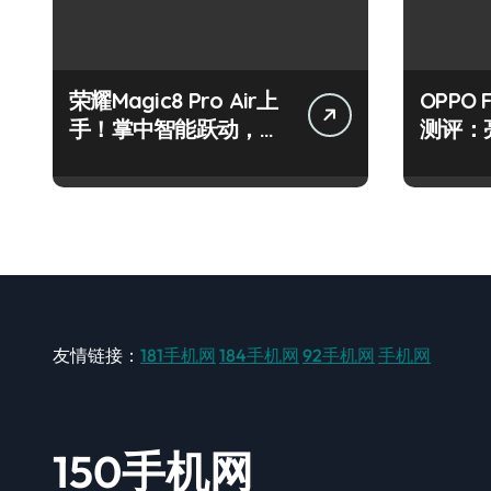
荣耀Magic8 Pro Air上
OPPO 
手！掌中智能跃动，资
测评：
讯速递快人一步！
技巧一
友情链接：
181手机网
184手机网
92手机网
手机网
150手机网