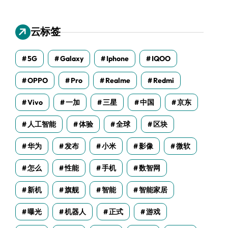
云标签
5G
Galaxy
Iphone
IQOO
OPPO
Pro
Realme
Redmi
Vivo
一加
三星
中国
京东
人工智能
体验
全球
区块
华为
发布
小米
影像
微软
怎么
性能
手机
数智网
新机
旗舰
智能
智能家居
曝光
机器人
正式
游戏