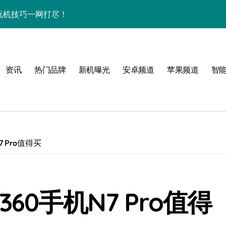
秘+玩机技巧一网打尽！
+资讯一网打尽
用功能全揭秘！
资讯
热门品牌
新机曝光
安卓频道
苹果频道
智
点多，体验官抢先揭秘
，体验官力荐！
袭速来体验！
一手资讯随时触达！
 Pro值得买
看体验官深度解析
科技，折叠未来新境界！
60手机N7 Pro值得
跃动，资讯速递快人一步！