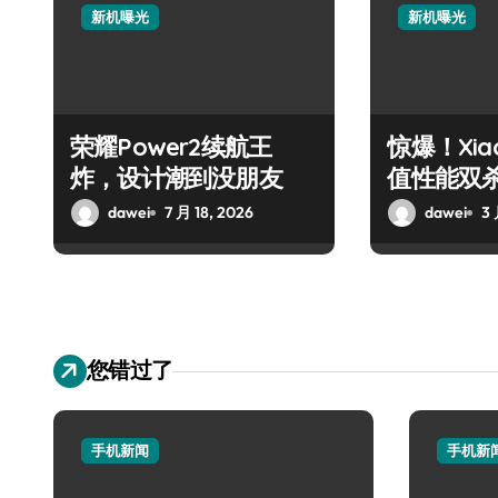
新机曝光
新机曝光
荣耀Power2续航王
惊爆！Xiao
炸，设计潮到没朋友
值性能双
动！
dawei
7 月 18, 2026
dawei
3 
您错过了
手机新闻
手机新