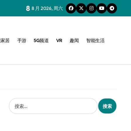
8
8 月 2026, 周六
能家居
手游
5G频道
VR
趣闻
智能生活
搜
索
：